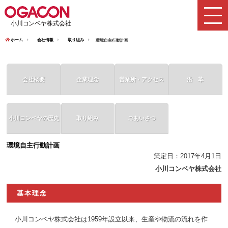
ホーム
会社情報
取り組み
環境自主行動計画
会社概要
企業理念
営業所・アクセス
沿 革
小川コンベヤの歴史
取り組み
ごあいさつ
環境自主行動計画
策定日：2017年4月1日
小川コンベヤ株式会社
基本理念
小川コンベヤ株式会社は1959年設立以来、生産や物流の流れを作