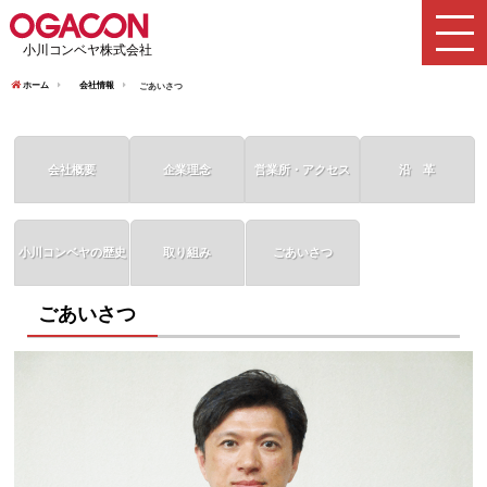
ホーム
会社情報
ごあいさつ
会社概要
企業理念
営業所・アクセス
沿 革
小川コンベヤの歴史
取り組み
ごあいさつ
ごあいさつ