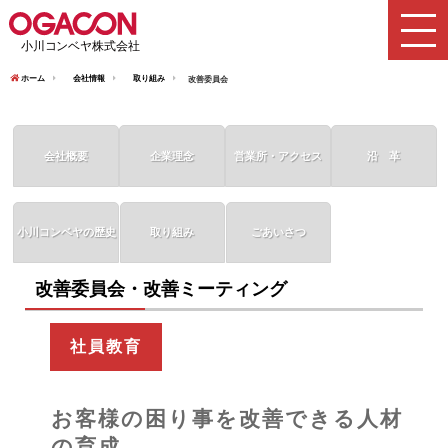
ホーム
会社情報
取り組み
改善委員会
会社概要
企業理念
営業所・アクセス
沿 革
小川コンベヤの歴史
取り組み
ごあいさつ
改善委員会・改善ミーティング
社員教育
お客様の困り事を改善できる人材
の育成