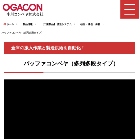
ホーム
製品情報
【工業製品】 搬送システム
検品・梱包・保管
バッファコンベヤ（多列多段タイプ）
倉庫の搬入作業と製造供給を自動化！
バッファコンベヤ（多列多段タイプ）