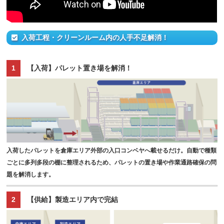
入荷工程・クリーンルーム内の人手不足解消！
1
【入荷】パレット置き場を解消！
入荷したパレットを倉庫エリア外部の入口コンベヤへ載せるだけ。自動で種類
ごとに多列多段の棚に整理されるため、パレットの置き場や作業通路確保の問
題を解消します。
2
【供給】製造エリア内で完結