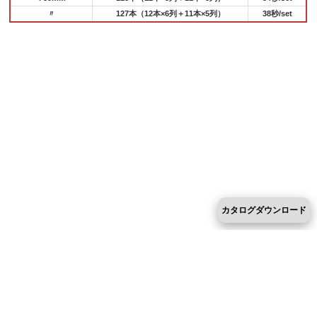
〃
127本（12本×6列＋11本×5列）
38秒/set
カタログダウンロード