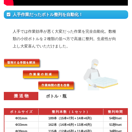
人手作業だったボトル整列を自動化！
人手では作業効率が悪く大変だった作業を完全自動化。数種
類の小径ボトルを２種類の並べ方で高速に整列。生産性が向
上し大変喜んでいただけました。
搬 送 物
ボトル・瓶
ボトルサイズ
整列本数（１セット）
整列時間
Φ31mm
189本（15本×7列＋14本×6列）
54秒/set
Φ33mm
162本（14本×6列＋13本×6列）
51秒/set
Φ39mm
115本（12本×5列＋11本×5列）
34秒/set