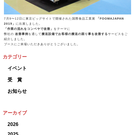
7月9〜12日に東京ビッグサイトで開催された国際食品工業展
「FOOMAJAPAN
2019」
に出展しました。
「作業の流れをコンベヤで改善」
をテーマに
弊社の
改善事例
を通して
搬送設備でお客様の搬送の困り事を改善する
サービスをご
紹介しました。
ブースにご来場いただきありがとうございました。
カテゴリー
イベント
受 賞
お知らせ
アーカイブ
2026
2025