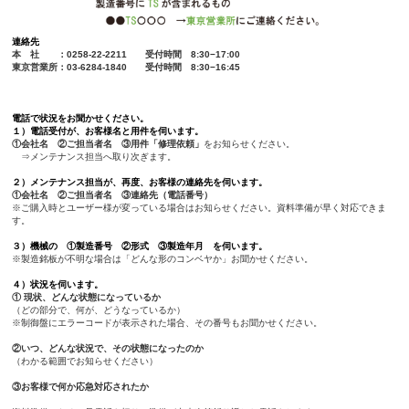
連絡先
本 社 ：0258-22-2211 受付時間 8:30−17:00
東京営業所：03-6284-1840 受付時間 8:30−16:45
電話で状況をお聞かせください。
１）電話受付が、お客様名と用件を伺います。
①会社名 ②ご担当者名 ③用件「修理依頼」
をお知らせください。
⇒メンテナンス担当へ取り次ぎます。
２）メンテナンス担当が、再度、お客様の連絡先を伺います。
①会社名 ②ご担当者名 ③連絡先（電話番号）
※ご購入時とユーザー様が変っている場合はお知らせください。資料準備が早く対応できま
す。
３）機械の
①製造番号 ②形式 ③製造年月
を伺います。
※製造銘板が不明な場合は「どんな形のコンベヤか」お聞かせください。
４）状況を伺います。
① 現状、どんな状態になっているか
（どの部分で、何が、どうなっているか）
※制御盤にエラーコードが表示された場合、その番号もお聞かせください。
②いつ、どんな状況で、その状態になったのか
（わかる範囲でお知らせください）
③お客様で何か応急対応されたか