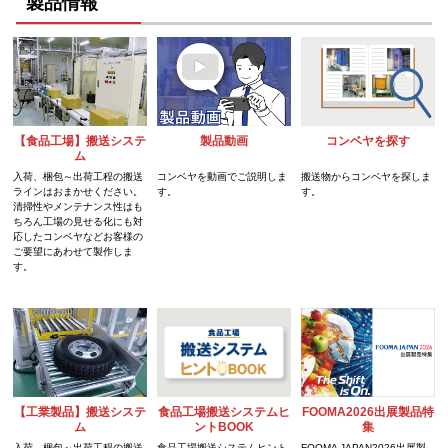
製品情報
【食品工場】搬送システ
製品動画
コンベヤを探す
ム
入荷、梱包～出荷工程の搬送
コンベヤを動画でご説明しま
搬送物からコンベヤを探しま
ラインはおまかせください。
す。
す。
清掃性やメンテナンス性はも
ちろん工場の見せる化にも対
応したコンベヤなどお客様の
ご要望にあわせて製作しま
す。
食品工場搬送システムヒ
【工業製品】搬送システ
FOOMA2026出展製品特
ントBOOK
ム
集
食品工場搬送システムヒント
入荷、梱包～出荷工程の搬送
FOOMA JAPAN2026出展製