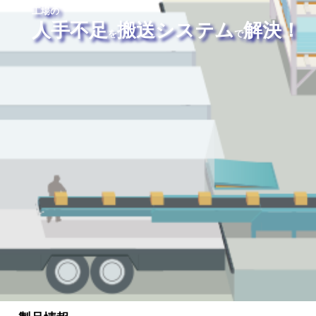
工場の
人手不足
搬送システム
解決！
を
で